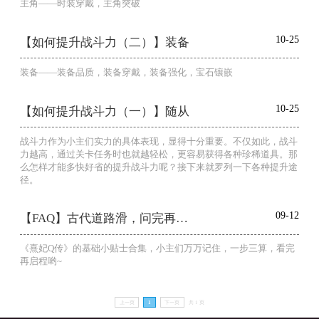
主角——时装穿戴，主角突破
10-25
【如何提升战斗力（二）】装备
装备——装备品质，装备穿戴，装备强化，宝石镶嵌
10-25
【如何提升战斗力（一）】随从
战斗力作为小主们实力的具体表现，显得十分重要。不仅如此，战斗
力越高，通过关卡任务时也就越轻松，更容易获得各种珍稀道具。那
么怎样才能多快好省的提升战斗力呢？接下来就罗列一下各种提升途
径。
09-12
【FAQ】古代道路滑，问完再启程
《熹妃Q传》的基础小贴士合集，小主们万万记住，一步三算，看完
再启程哟~
上一页
1
下一页
共 1 页