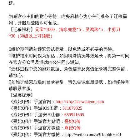
延。
为感谢小主们的耐心等待，内务府精心为小主们准备了迁移福
利，开服后登陆即可领取。
【迁移福利】
元宝*1000，清水如意*5，灵鸿珠*5，小剪刀
*30（30级以上可领取）
维护期间请勿频繁尝试登录，以免造成不必要的等待。
维护结束时间仅为预估，如因特殊情况导致延长，将第一时间
在官方公众号及游戏内公告同步通知。
迁移过程中您的游戏数据、角色信息及充值记录将完整保留，
请放心。
如维护结束后遇到登录异常，请先尝试重启游戏，如持续异常
请联系客服。
【温馨提示】
《熹妃Q传》手游官网：
http://xfqz.haowanyou.com
《熹妃Q传》手游IOS①群：
511079325
《熹妃Q传》手游安卓①群：
659911605
《熹妃Q传》手游官方贴吧：
熹妃Q传
《熹妃Q传》手游官方微信：
熹妃Q传
《熹妃Q传》手游官方微博：http://weibo.com/u/6135667623