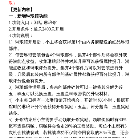
取）
【更新内容】
一．新增琳琅馆功能
1.功能入口：闲逛-琳琅馆
2.开启条件：通关2400关开启
3.功能说明：
1）琳琅馆开启后，小主将会获得第1个由内务府赠送的红品琳琅
部件。
2）每套琳琅套装包含4个琳琅部件，集齐4个部件后将会额外获
得潜能点收益。收集琳琅部件并对其升星可以获得属性提升、潜
能点收益和琳琅评分提升。集齐4个部件后可以对套装进行升
级，升级后套装内所有部件的基础属性都将获得百分比提升，琳
琅评分也会有提升。
3）琳琅部件满星后，多余的部件碎片可以一键将其分解为碎
玉，碎玉可以兑换玉盘。玉盘是琳琅套装的升级材料。
4）小主每日拥有一次琳琅馆开馆机会，开馆时长6小时，根据开
馆时的琳琅评分将会获得开馆奖励：玉盘。评分越高，玉盘奖励
越多。
5）开馆结束后小主需要手动领取开馆奖励。领取奖励时有80%
概率遭遇窃贼，窃贼将会偷走20%的玉盘奖励。每位小主都有3
次机会挑战窃贼，若挑战成功不仅能夺回窃取的20%玉盘，还会