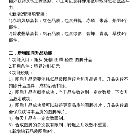
额外获得20%玉盘奖励。小主可以选择使用破甲散降低窃贼战斗
力。
4.新增2套琳琅套装：
1)赤焰风华套装：红色品质，包含丹魄、赤鳞、朱蕊、焰羽4个
部件。
2)碧波叠翠套装：钻石品质，包含绿影、碧蝉、青溪、翠枝4个
部件。
二．新增图腾升品功能
1.功能入口：随从-宠物-图腾-秘匣-图腾升品
2.开启条件：境界达到初元
3.功能说明：
1）图腾升品需要消耗低品质图腾碎片和升品道具。升品失败不
扣除升品道具，成功后会扣除。
2）图腾升品有概率成功，当升品失败达到一定次数后，下次升
品必定成功。
3）图腾升品成功后可以获得更高品质的图腾碎片，升品失败后
会保底获得本品质的图腾碎片。
4）每天升品有一定次数限制。
5）合成图腾的总次数有限制，转服之后次数不重置。
4.新增钻石品质图腾9个。