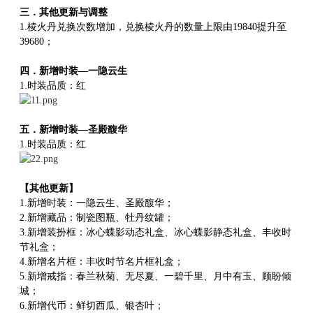
三．其他更新与调整
1.棱火丹兑换次数增加，兑换棱火丹的数量上限由19840提升至
39680；
四．新增时装—一隐云生
1.时装品质：红
五．新增时装—圣殿馥华
1.时装品质：红
【其他更新】
1.新增时装：一隐云生、圣殿馥华；
2.新增藏品：制瓷图瓶、牡丹纹罐；
3.新增装扮框：冰心蝶影动态礼盒、冰心蝶影静态礼盒、丰收时
节礼盒；
4.新增名片框：丰收时节名片框礼盒；
5.新增戒指：春兰秋菊、无尽夏、一碧千里、月中有玉、顾盼倾
城；
6.新增代币：鲜切西瓜、银杏叶；