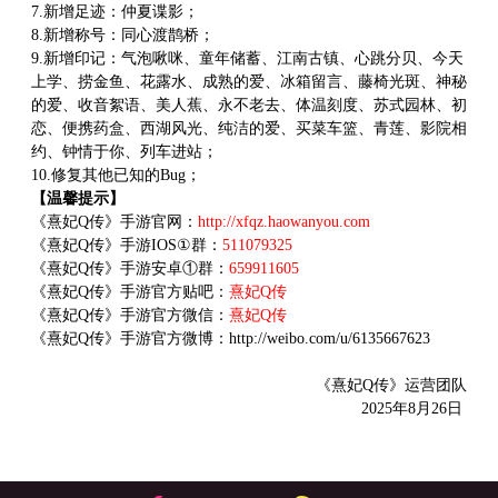
7.新增足迹：仲夏谍影；
8.新增称号：同心渡鹊桥；
9.新增印记：气泡啾咪、童年储蓄、江南古镇、心跳分贝、今天
上学、捞金鱼、花露水、成熟的爱、冰箱留言、藤椅光斑、神秘
的爱、收音絮语、美人蕉、永不老去、体温刻度、苏式园林、初
恋、便携药盒、西湖风光、纯洁的爱、买菜车篮、青莲、影院相
约、钟情于你、列车进站；
10.修复其他已知的Bug；
【温馨提示】
《熹妃Q传》手游官网：
http://xfqz.haowanyou.com
《熹妃Q传》手游IOS①群：
511079325
《熹妃Q传》手游安卓①群：
659911605
《熹妃Q传》手游官方贴吧：
熹妃Q传
《熹妃Q传》手游官方微信：
熹妃Q传
《熹妃Q传》手游官方微博：http://weibo.com/u/6135667623
《熹妃Q传》运营团队
2025年8月26日