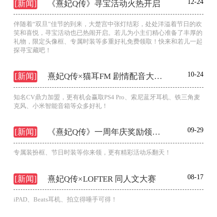
12-24
[新闻]
《熹妃Q传》寻宝活动火热开启
伴随着“双旦”佳节的到来，大楚宫中张灯结彩，处处洋溢着节日的欢
笑和喜悦，寻宝活动也已热闹开启。若儿为小主们精心准备了丰厚的
礼物，限定头像框、专属时装等多重好礼免费领取！快来和若儿一起
探寻宝藏吧！
10-24
[新闻]
熹妃Q传×猫耳FM 剧情配音大奖赛
知名CV鼎力加盟，更有机会赢取PS4 Pro、索尼蓝牙耳机、铁三角麦
克风、小米智能音箱等众多好礼！
09-29
[新闻]
《熹妃Q传》一周年庆奖励领不停！
专属装扮框、节日时装等你来领，更有精彩活动乐翻天！
08-17
[新闻]
熹妃Q传×LOFTER 同人文大赛
iPAD、Beats耳机、拍立得唾手可得！