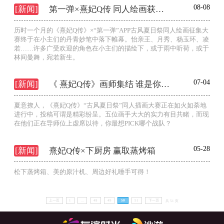
08-08
[新闻]
第一弹×熹妃Q传 同人绘画获奖作品赏
历时一个月的《熹妃Q传》×“第一弹”APP古风夏日祭同人绘画征集大
赛终于在小主们的丹青妙笔中落下帷幕。怡亲王、月秀、杨玉环、凌
若……许多广受欢迎的角色在小主们的描绘下，或于雨中听荷，或于
林间曼舞，宛若新生。
07-04
[新闻]
《 熹妃Q传》画师集结 谁是你PICK的大大？
夏意撩人，《熹妃Q传》“古风夏日祭”同人插画大赛正在如火如荼地
进行中，投稿可谓是精彩纷呈。五位画手大大的实力有目共睹，而现
在他们正在导师位上虚席以待，你最想PICK哪个战队？
05-28
[新闻]
熹妃Q传×下厨房 赢取蒸烤箱
松下蒸烤箱、美的原汁机、周边好礼唾手可得！
上一页
1
...
48
49
50
51
下一页
共 51 页